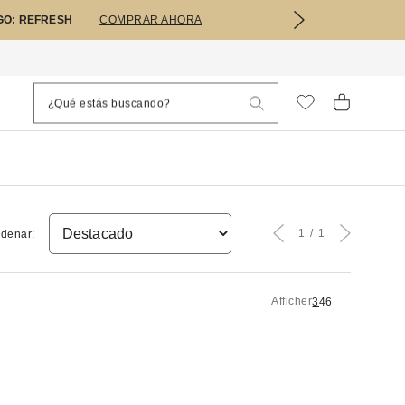
GO: REFRESH
COMPRAR AHORA
1
1
denar:
Afficher
3
4
6