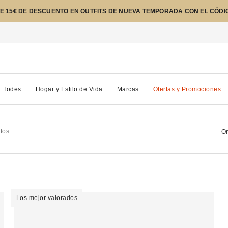
E 15€ DE DESCUENTO EN OUTFITS DE NUEVA TEMPORADA CON EL CÓDI
Todes
Hogar y Estilo de Vida
Marcas
Ofertas y Promociones
tos
Or
Los mejor valorados