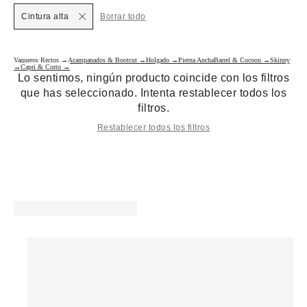
Cintura alta
Borrar todo
Vaqueros Rectos →
Acampanados & Bootcut →
Holgado →
Pierna Ancha
Barrel & Cocoon →
Skinny
→
Capri & Corto →
Lo sentimos, ningún producto coincide con los filtros
que has seleccionado. Intenta restablecer todos los
filtros.
Restablecer todos los filtros