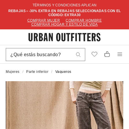
TÉRMINOS Y CONDICIONES APLICAN
REBAJAS • -30% EXTRA EN REBAJAS SELECCIONADAS CON EL
CÓDIGO: EXTRA30
COMPRAR MUJER
COMPRAR HOMBRE
COMPRAR HOGAR Y ESTILO DE VIDA
Mujeres
Parte inferior
Vaqueros