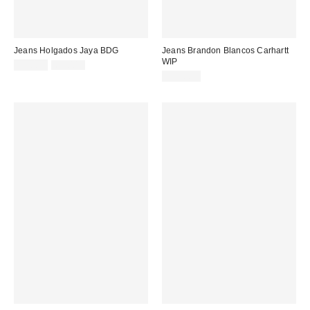
Jeans Holgados Jaya BDG
Jeans Brandon Blancos Carhartt
WIP
Precio
Precio
55,00 €
69,00 €
original:
rebajado:
114,00 €