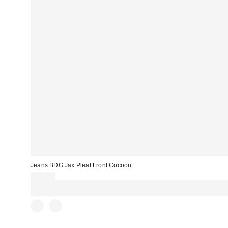
Jeans BDG Jax Pleat Front Cocoon
69,00 €
EXTRA -30% REBAJAS SELECCIONADAS : USA EL CÓDIGO:
EXTRA30