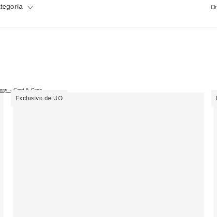
tegoría
Or
inny →
Capri & Corto →
Exclusivo de UO