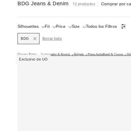
BDG Jeans & Denim
Comprar por ca
72 productos
Silhouettes
Fit
Price
Size
Todos los Filtros
BDG
Borrar todo
Vaqueros Rectos →
Acampanados & Bootcut →
Holgado →
Pierna Ancha
Barrel & Cocoon →
Sk
Exclusivo de UO