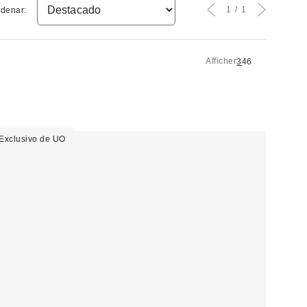
1
1
denar:
Afficher
3
4
6
Exclusivo de UO