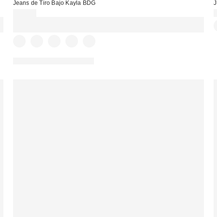
Jeans de Tiro Bajo Kayla BDG
J
69,00 €
EXTRA -30% REBAJAS SELECCIONADAS : USA EL CÓDIGO:
EXTRA30
Nuevos colores disponibles