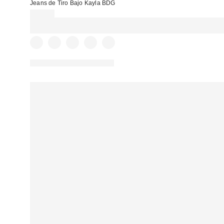
Jeans de Tiro Bajo Kayla BDG
69,00 €
EXTRA -30% REBAJAS SELECCIONADAS : USA EL CÓDIGO:
EXTRA30
Nuevos colores disponibles