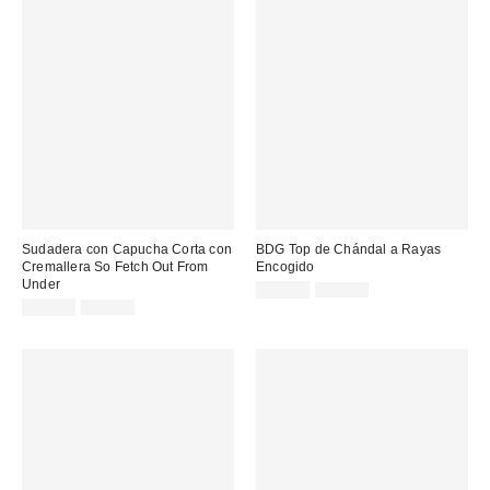
Sudadera con Capucha Corta con
BDG Top de Chándal a Rayas
Cremallera So Fetch Out From
Encogido
Under
Precio
Precio
22,00 €
59,00 €
original:
Precio
Precio
rebajado:
18,00 €
45,00 €
original:
rebajado: