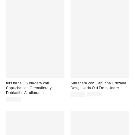
iets frans... Sudadera con
Sudadera con Capucha Cruzada
Capucha con Cremallera y
Desgastada Out From Under
Dobladillo Abullonado
Precio
Precio
25,00 €
45,00 €
original:
rebajado:
75,00 €