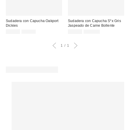
Sudadera con Capucha Oakport
Sudadera con Capucha S*x Gris
Dickies
Jaspeado de Carne Bollente
Precio
Precio
Precio
Precio
45,00 €
89,00 €
89,00 €
199,00 €
original:
original:
rebajado:
rebajado:
1
1