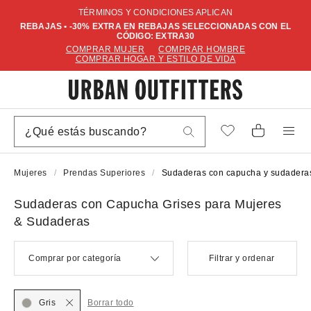
TÉRMINOS Y CONDICIONES APLICAN
REBAJAS • -30% EXTRA EN REBAJAS SELECCIONADAS CON EL
CÓDIGO: EXTRA30
COMPRAR MUJER
COMPRAR HOMBRE
COMPRAR HOGAR Y ESTILO DE VIDA
Mujeres
Prendas Superiores
Sudaderas con capucha y sudadera
Sudaderas con Capucha Grises para Mujeres
& Sudaderas
Comprar por categoría
Filtrar y ordenar
Gris
Borrar todo