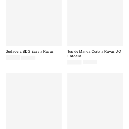
Sudadera BDG Easy a Rayas
Top de Manga Corta a Rayas UO
Cordelia
Precio
Precio
32,00 €
65,00 €
original:
rebajado:
Precio
Precio
22,00 €
49,00 €
original:
rebajado: