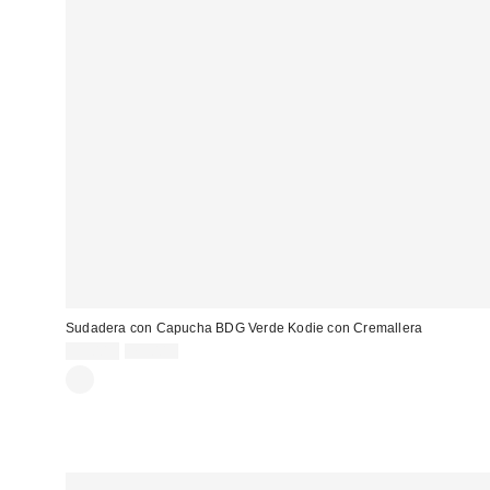
Sudadera con Capucha BDG Verde Kodie con Cremallera
Precio
Precio
35,00 €
75,00 €
original:
rebajado: