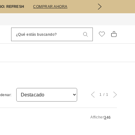
GO: REFRESH
COMPRAR AHORA
1
1
denar:
Afficher
3
4
6