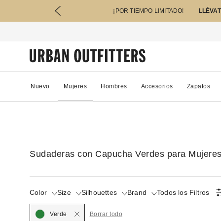
¡POR TIEMPO LIMITADO!
LLÉVAT
Nuevo
Mujeres
Hombres
Accesorios
Zapatos
Sudaderas con Capucha Verdes para Mujere
Color
Size
Silhouettes
Brand
Todos los Filtros
Seleccionado
Verde
Borrar todo