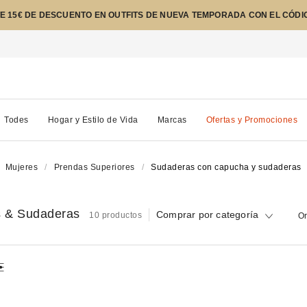
E 15€ DE DESCUENTO EN OUTFITS DE NUEVA TEMPORADA CON EL CÓDI
Todes
Hogar y Estilo de Vida
Marcas
Ofertas y Promociones
Mujeres
Prendas Superiores
Sudaderas con capucha y sudaderas
s & Sudaderas
Comprar por categoría
10 productos
Or