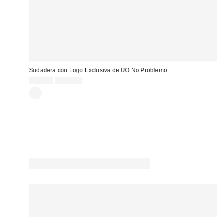
Sudadera con Logo Exclusiva de UO No Problemo
Precio
Precio
39,00 €
139,00 €
original:
rebajado: