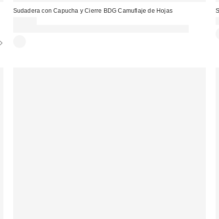
Sudadera con Capucha y Cierre BDG Camuflaje de Hojas
S
69,00 €
Gasta 60€+ y llévate 15€ MENOS. USA EL CÓDIGO: REFRESH