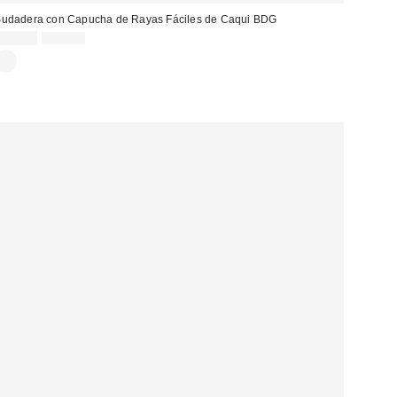
udadera con Capucha de Rayas Fáciles de Caqui BDG
Precio
Precio
32,00 €
65,00 €
original:
rebajado: