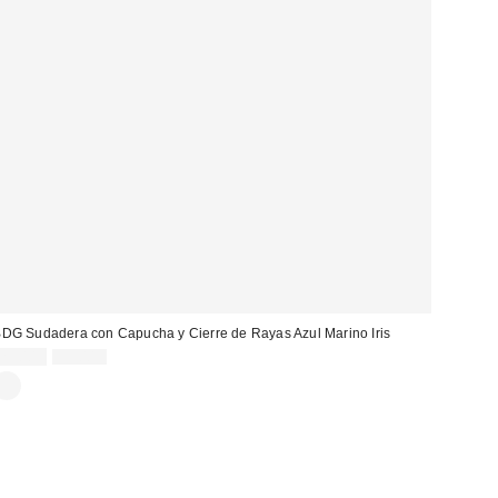
DG Sudadera con Capucha y Cierre de Rayas Azul Marino Iris
Precio
Precio
29,00 €
59,00 €
original:
rebajado: