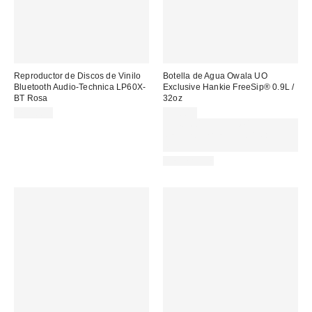
Reproductor de Discos de Vinilo
Botella de Agua Owala UO
Bluetooth Audio-Technica LP60X-
Exclusive Hankie FreeSip® 0.9L /
BT Rosa
32oz
255,00 €
55,00 €
Gasta 60€+ y llévate 15€
MENOS. USA EL CÓDIGO:
REFRESH
REUSABLE