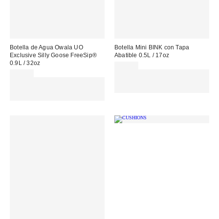
Botella de Agua Owala UO
Botella Mini BINK con Tapa
Exclusive Silly Goose FreeSip®
Abatible 0.5L / 17oz
0.9L / 32oz
35,00 €
55,00 €
Gasta 60€+ y llévate 15€
Gasta 60€+ y llévate 15€
MENOS. USA EL CÓDIGO:
MENOS. USA EL CÓDIGO:
REFRESH
REFRESH