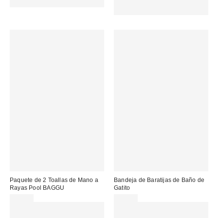
REFRESH
MENOS. USA EL CÓDIGO:
REFRESH
Paquete de 2 Toallas de Mano a
Bandeja de Baratijas de Baño de
Rayas Pool BAGGU
Gatito
39,00 €
20,00 €
Gasta 60€+ y llévate 15€
Gasta 60€+ y llévate 15€
MENOS. USA EL CÓDIGO:
MENOS. USA EL CÓDIGO: