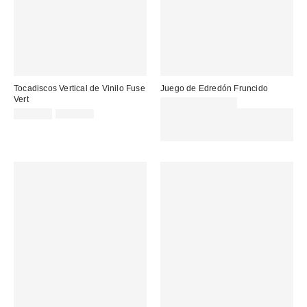
Tocadiscos Vertical de Vinilo Fuse
Juego de Edredón Fruncido
Vert
99,00 € – 115,00 €
Precio
Precio
175,00 €
255,00 €
Gasta 60€+ y llévate 15€
original:
rebajado:
MENOS. USA EL CÓDIGO:
REFRESH