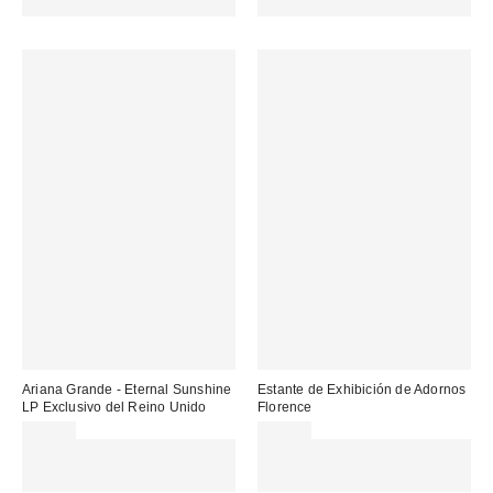
REFRESH
REFRESH
Ariana Grande - Eternal Sunshine
Estante de Exhibición de Adornos
LP Exclusivo del Reino Unido
Florence
55,00 €
59,00 €
Gasta 60€+ y llévate 15€
Gasta 60€+ y llévate 15€
MENOS. USA EL CÓDIGO:
MENOS. USA EL CÓDIGO:
REFRESH
REFRESH