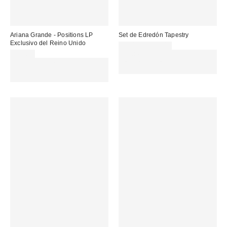
Ariana Grande - Positions LP
Set de Edredón Tapestry
Exclusivo del Reino Unido
35,00 € – 65,00 €
55,00 €
Gasta 60€+ y llévate 15€
Gasta 60€+ y llévate 15€
MENOS. USA EL CÓDIGO:
MENOS. USA EL CÓDIGO:
REFRESH
REFRESH