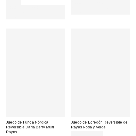
49,00 €
Gasta 60€+ y llévate 15€
Gasta 60€+ y llévate 15€
MENOS. USA EL CÓDIGO:
MENOS. USA EL CÓDIGO:
REFRESH
REFRESH
Juego de Funda Nórdica
Juego de Edredón Reversible de
Reversible Darla Berry Multi
Rayas Rosa y Verde
Rayas
35,00 € – 65,00 €