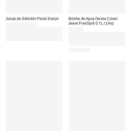
Juego de Edredón Floral Evelyn
Botella de Agua Owala Crown
Jewel FreeSip® 0.7L / 24oz
49,00 € – 65,00 €
Gasta 60€+ y llévate 15€
39,00 €
MENOS. USA EL CÓDIGO:
Gasta 60€+ y llévate 15€
REFRESH
MENOS. USA EL CÓDIGO:
REFRESH
REUSABLE