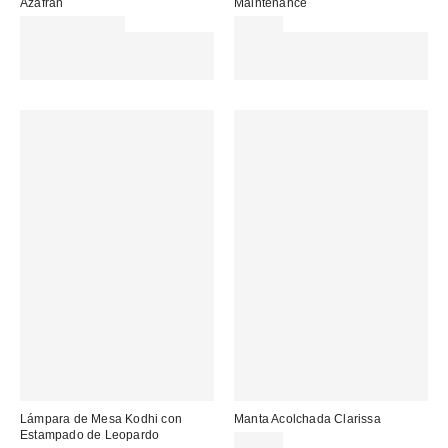
Azafrán
Maintenance
49,00 € – 65,00 €
25,00 €
Gasta 60€+ y llévate 15€
Gasta 60€+ y llévate 15€
MENOS. USA EL CÓDIGO:
MENOS. USA EL CÓDIGO:
REFRESH
REFRESH
Lámpara de Mesa Kodhi con
Manta Acolchada Clarissa
Estampado de Leopardo
69,00 €