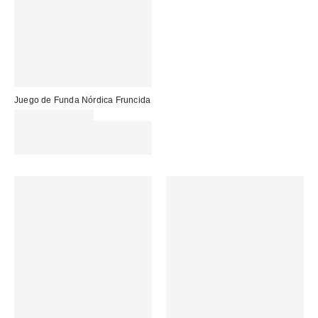
Juego de Funda Nórdica Fruncida
99,00 € – 115,00 €
Gasta 60€+ y llévate 15€
MENOS. USA EL CÓDIGO:
REFRESH