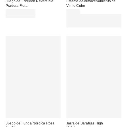
Juego de Edredón Reversible
Estante de Almacenamiento de
Pradera Floral
Vinilo Cube
Precio
24,00 € – 49,00 €
29,00 €
rebajado:
Precio
35,00 € – 65,00 €
Gasta 60€+ y llévate 15€
original:
MENOS. USA EL CÓDIGO:
REFRESH
Juego de Funda Nórdica Rosa
Jarra de Baratijas High