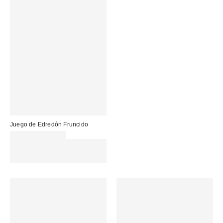
Juego de Edredón Fruncido
99,00 € – 115,00 €
Gasta 60€+ y llévate 15€
MENOS. USA EL CÓDIGO:
REFRESH