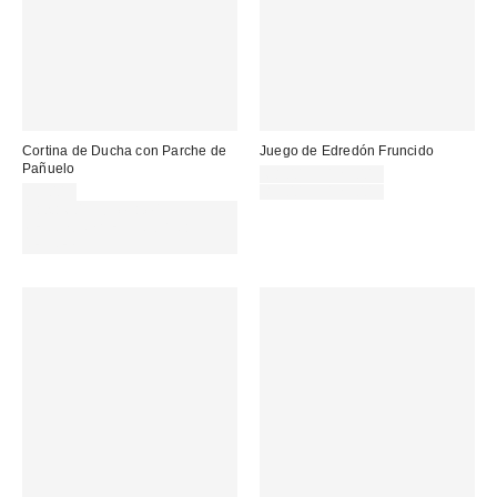
Cortina de Ducha con Parche de
Juego de Edredón Fruncido
Pañuelo
Precio
68,00 € – 125,00 €
rebajado:
Precio
39,00 €
85,00 € – 125,00 €
original:
Gasta 60€+ y llévate 15€
MENOS. USA EL CÓDIGO:
REFRESH