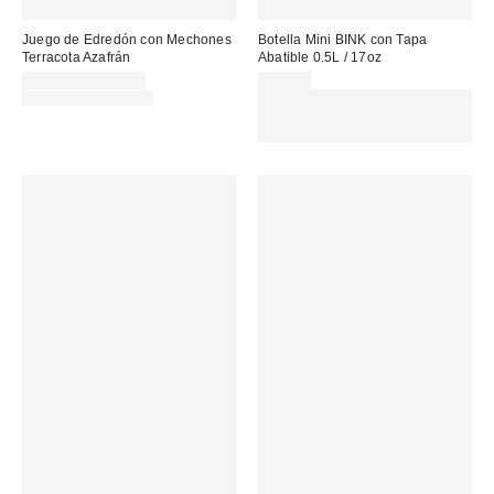
Juego de Edredón con Mechones
Botella Mini BINK con Tapa
Terracota Azafrán
Abatible 0.5L / 17oz
Precio
28,00 € – 104,00 €
35,00 €
rebajado:
Precio
125,00 € – 139,00 €
Gasta 60€+ y llévate 15€
original:
MENOS. USA EL CÓDIGO:
REFRESH