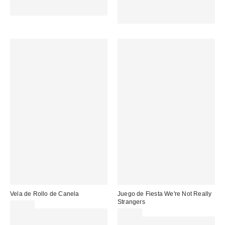
MENOS. USA EL CÓDIGO:
Gasta 60€+ y llévate 15€
REFRESH
MENOS. USA EL CÓDIGO:
REFRESH
Vela de Rollo de Canela
Juego de Fiesta We're Not Really
Strangers
29,00 €
Gasta 60€+ y llévate 15€
35,00 €
MENOS. USA EL CÓDIGO:
Gasta 60€+ y llévate 15€