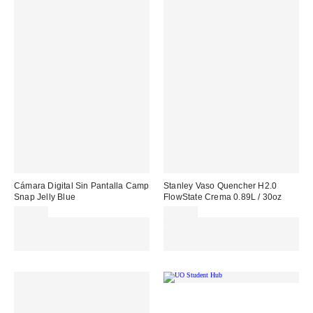
Cámara Digital Sin Pantalla Camp
Stanley Vaso Quencher H2.0
Snap Jelly Blue
FlowState Crema 0.89L / 30oz
85,00 €
55,00 €
Gasta 60€+ y llévate 15€
Gasta 60€+ y llévate 15€
MENOS. USA EL CÓDIGO:
MENOS. USA EL CÓDIGO:
REFRESH
REFRESH