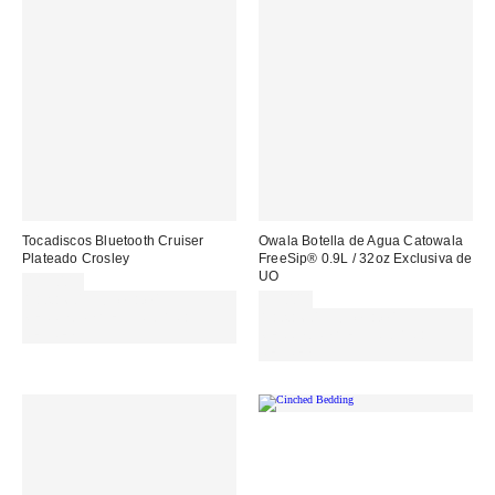
Tocadiscos Bluetooth Cruiser
Owala Botella de Agua Catowala
Plateado Crosley
FreeSip® 0.9L / 32oz Exclusiva de
UO
115,00 €
Gasta 60€+ y llévate 15€
55,00 €
MENOS. USA EL CÓDIGO:
Gasta 60€+ y llévate 15€
REFRESH
MENOS. USA EL CÓDIGO:
REFRESH