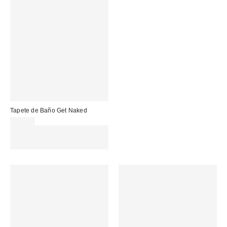
Tapete de Baño Get Naked
35,00 €
Gasta 60€+ y llévate 15€
MENOS. USA EL CÓDIGO:
REFRESH