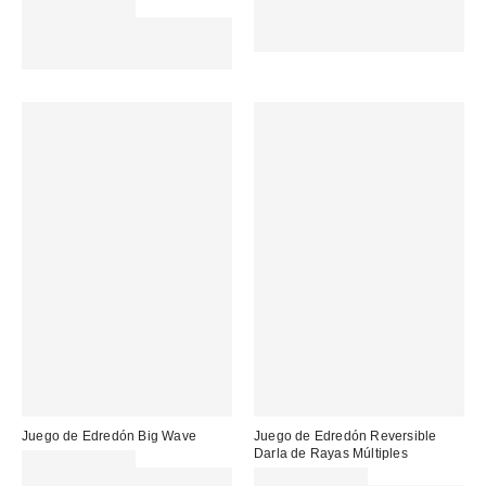
35,00 € – 65,00 €
Gasta 60€+ y llévate 15€
Gasta 60€+ y llévate 15€
MENOS. USA EL CÓDIGO:
MENOS. USA EL CÓDIGO:
REFRESH
REFRESH
Juego de Edredón Big Wave
Juego de Edredón Reversible
Darla de Rayas Múltiples
35,00 € – 65,00 €
Gasta 60€+ y llévate 15€
35,00 € – 65,00 €