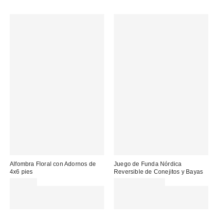
Alfombra Floral con Adornos de
Juego de Funda Nórdica
4x6 pies
Reversible de Conejitos y Bayas
155,00 €
35,00 € – 65,00 €
Gasta 60€+ y llévate 15€
Gasta 60€+ y llévate 15€
MENOS. USA EL CÓDIGO:
MENOS. USA EL CÓDIGO:
REFRESH
REFRESH