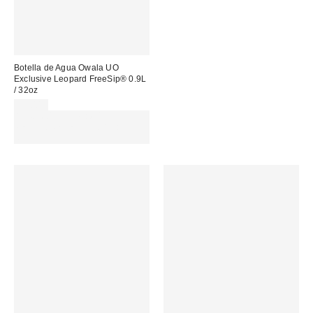
Botella de Agua Owala UO
Exclusive Leopard FreeSip® 0.9L
/ 32oz
55,00 €
Gasta 60€+ y llévate 15€
MENOS. USA EL CÓDIGO:
REFRESH