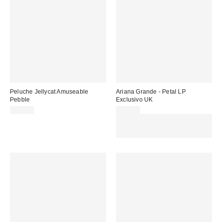
Peluche Jellycat Amuseable
Ariana Grande - Petal LP
Pebble
Exclusivo UK
25,00 €
45,00 €
Gasta 60€+ y llévate 15€
MENOS. USA EL CÓDIGO:
REFRESH