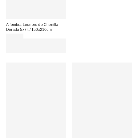
Alfombra Leonore de Chenilla
Dorada 5x7ft / 150x210cm
229,00 €
Gasta 60€+ y llévate 15€
MENOS. USA EL CÓDIGO:
REFRESH