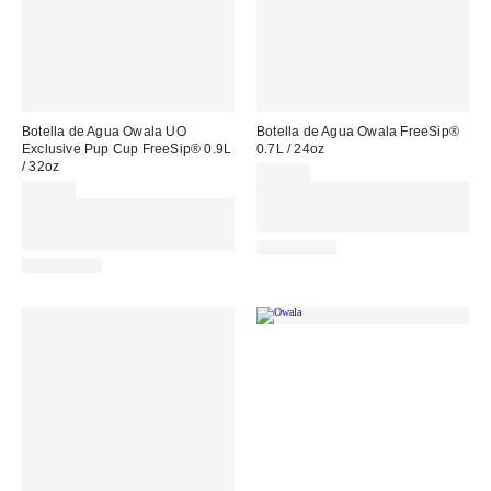
Botella de Agua Owala UO
Botella de Agua Owala FreeSip®
Exclusive Pup Cup FreeSip® 0.9L
0.7L / 24oz
/ 32oz
39,00 €
55,00 €
Gasta 60€+ y llévate 15€
Gasta 60€+ y llévate 15€
MENOS. USA EL CÓDIGO:
MENOS. USA EL CÓDIGO:
REFRESH
REFRESH
REUSABLE
REUSABLE