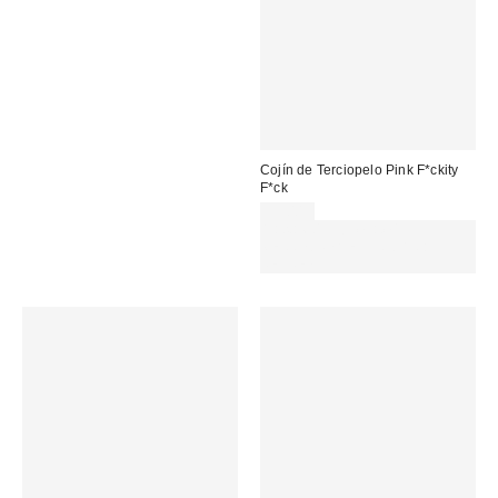
Cojín de Terciopelo Pink F*ckity
F*ck
35,00 €
Gasta 60€+ y llévate 15€
MENOS. USA EL CÓDIGO:
REFRESH