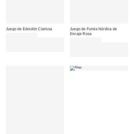
Juego de Edredón Clarissa
Juego de Funda Nórdica de
Encaje Rosa
35,00 € – 65,00 €
Gasta 60€+ y llévate 15€
35,00 € – 65,00 €
MENOS. USA EL CÓDIGO:
Gasta 60€+ y llévate 15€
REFRESH
MENOS. USA EL CÓDIGO:
REFRESH