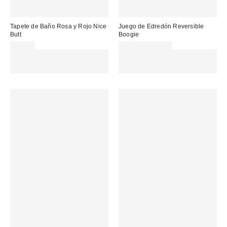
Tapete de Baño Rosa y Rojo Nice
Juego de Edredón Reversible
Butt
Boogie
35,00 €
35,00 € – 65,00 €
Gasta 60€+ y llévate 15€
Gasta 60€+ y llévate 15€
MENOS. USA EL CÓDIGO:
MENOS. USA EL CÓDIGO:
REFRESH
REFRESH