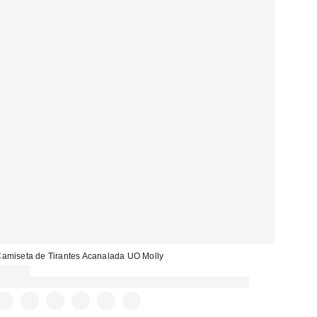
amiseta de Tirantes Acanalada UO Molly
20,00 €
Gasta 60€+ y llévate 15€ MENOS. USA EL CÓDIGO: REFRESH