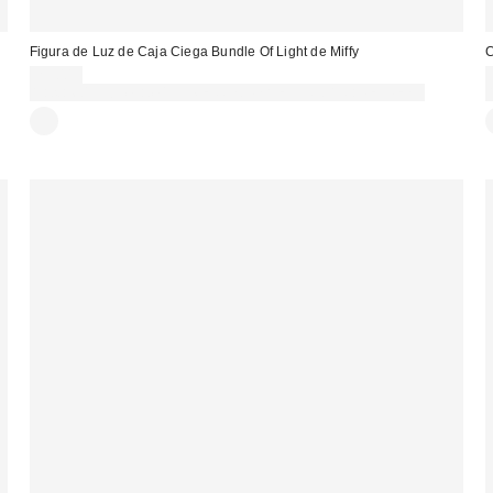
Figura de Luz de Caja Ciega Bundle Of Light de Miffy
C
25,00 €
Gasta 60€+ y llévate 15€ MENOS. USA EL CÓDIGO: REFRESH