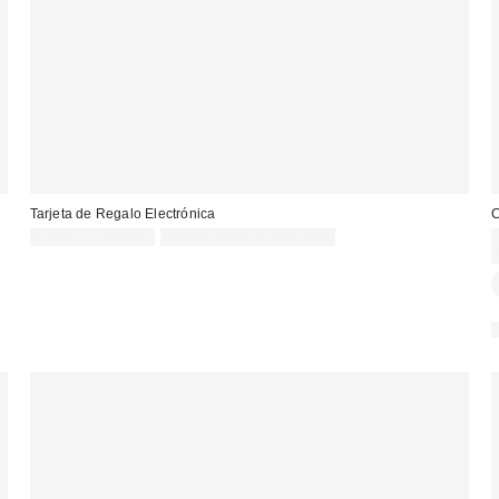
Tarjeta de Regalo Electrónica
C
10,00 € – 200,00 €
no elegible para descuento