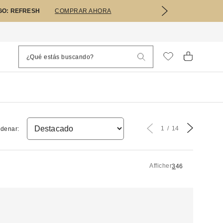
GO: REFRESH
COMPRAR AHORA
1
14
denar:
Afficher
3
4
6