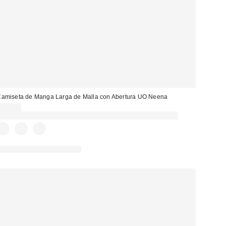
amiseta de Manga Larga de Malla con Abertura UO Neena
29,00 €
Gasta 60€+ y llévate 15€ MENOS. USA EL CÓDIGO: REFRESH
Nuevos colores disponibles