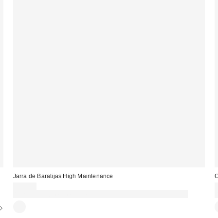
Jarra de Baratijas High Maintenance
C
25,00 €
Gasta 60€+ y llévate 15€ MENOS. USA EL CÓDIGO: REFRESH