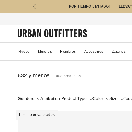
¡POR TIEMPO LIMITADO!
LLÉVAT
Nuevo
Mujeres
Hombres
Accesorios
Zapatos
£32 y menos
1008 productos
Genders
Attribution Product Type
Color
Size
Todo
Los mejor valorados