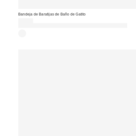
Bandeja de Baratijas de Baño de Gatito
20,00 €
Gasta 60€+ y llévate 15€ MENOS. USA EL CÓDIGO: REFRESH