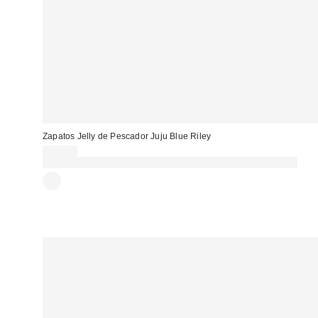
Zapatos Jelly de Pescador Juju Blue Riley
25,00 €
Gasta 60€+ y llévate 15€ MENOS. USA EL CÓDIGO: REFRESH