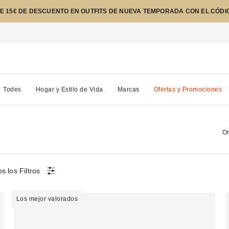
E 15€ DE DESCUENTO EN OUTFITS DE NUEVA TEMPORADA CON EL CÓDI
Todes
Hogar y Estilo de Vida
Marcas
Ofertas y Promociones
Or
s los Filtros
Los mejor valorados