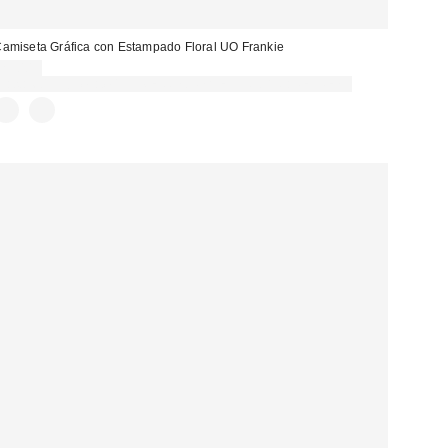
amiseta Gráfica con Estampado Floral UO Frankie
29,00 €
Gasta 60€+ y llévate 15€ MENOS. USA EL CÓDIGO: REFRESH