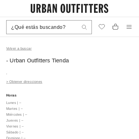
Volver a buscar
- Urban Outfitters
Tienda
,
>
Obtener direcciones
Horas
Lunes
|
–
Martes
|
–
Miércoles
|
–
Jueves
|
–
Viernes
|
–
Sábado
|
–
Domingo
|
–