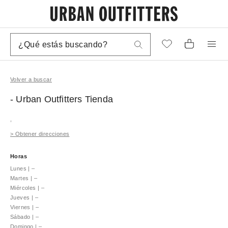
Volver a buscar
- Urban Outfitters
Tienda
,
>
Obtener direcciones
Horas
Lunes
|
–
Martes
|
–
Miércoles
|
–
Jueves
|
–
Viernes
|
–
Sábado
|
–
Domingo
|
–