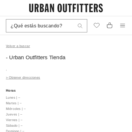
Volver a buscar
- Urban Outfitters
Tienda
,
>
Obtener direcciones
Horas
Lunes
|
–
Martes
|
–
Miércoles
|
–
Jueves
|
–
Viernes
|
–
Sábado
|
–
Domingo
|
–