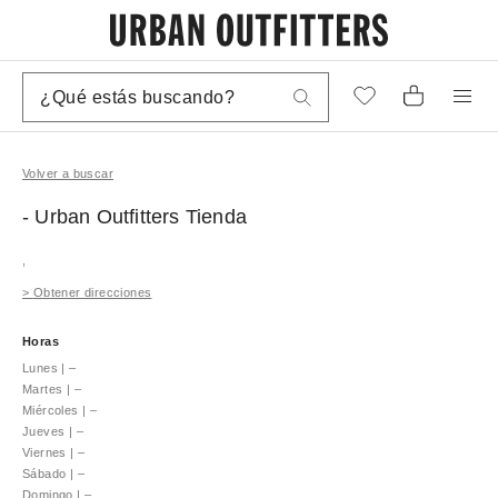
Volver a buscar
- Urban Outfitters
Tienda
,
>
Obtener direcciones
Horas
Lunes
|
–
Martes
|
–
Miércoles
|
–
Jueves
|
–
Viernes
|
–
Sábado
|
–
Domingo
|
–