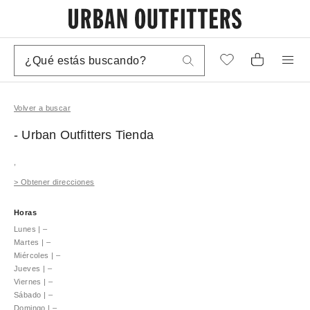
Volver a buscar
- Urban Outfitters
Tienda
,
>
Obtener direcciones
Horas
Lunes
|
–
Martes
|
–
Miércoles
|
–
Jueves
|
–
Viernes
|
–
Sábado
|
–
Domingo
|
–