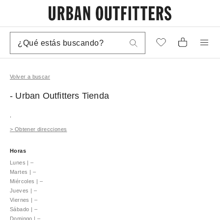
Volver a buscar
- Urban Outfitters
Tienda
,
>
Obtener direcciones
Horas
Lunes
|
–
Martes
|
–
Miércoles
|
–
Jueves
|
–
Viernes
|
–
Sábado
|
–
Domingo
|
–