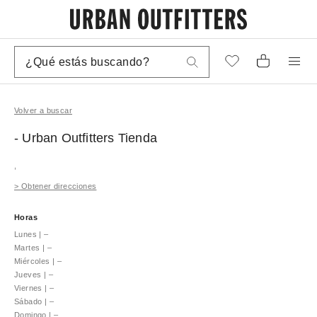
Volver a buscar
- Urban Outfitters
Tienda
,
>
Obtener direcciones
Horas
Lunes
|
–
Martes
|
–
Miércoles
|
–
Jueves
|
–
Viernes
|
–
Sábado
|
–
Domingo
|
–