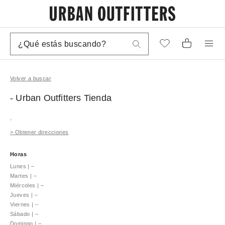
Volver a buscar
- Urban Outfitters
Tienda
,
>
Obtener direcciones
Horas
Lunes
|
–
Martes
|
–
Miércoles
|
–
Jueves
|
–
Viernes
|
–
Sábado
|
–
Domingo
|
–