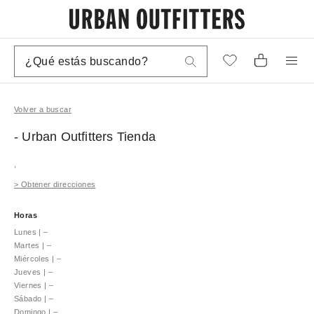
Volver a buscar
- Urban Outfitters
Tienda
,
>
Obtener direcciones
Horas
Lunes
|
–
Martes
|
–
Miércoles
|
–
Jueves
|
–
Viernes
|
–
Sábado
|
–
Domingo
|
–