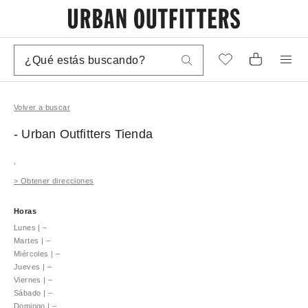
Volver a buscar
- Urban Outfitters
Tienda
,
>
Obtener direcciones
Horas
Lunes
|
–
Martes
|
–
Miércoles
|
–
Jueves
|
–
Viernes
|
–
Sábado
|
–
Domingo
|
–