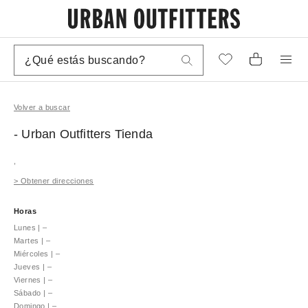
Volver a buscar
- Urban Outfitters
Tienda
,
>
Obtener direcciones
Horas
Lunes
|
–
Martes
|
–
Miércoles
|
–
Jueves
|
–
Viernes
|
–
Sábado
|
–
Domingo
|
–