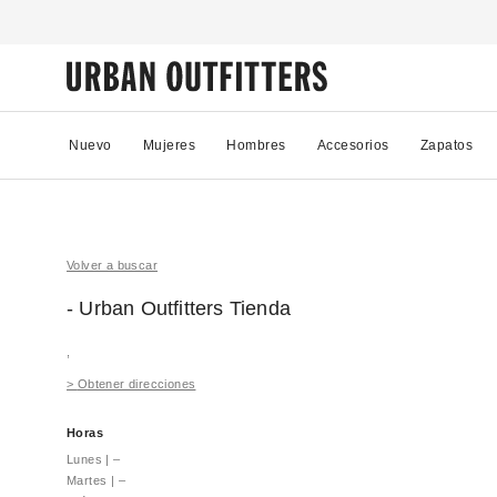
Nuevo
Mujeres
Hombres
Accesorios
Zapatos
Volver a buscar
- Urban Outfitters
Tienda
,
>
Obtener direcciones
Horas
Lunes
|
–
Martes
|
–