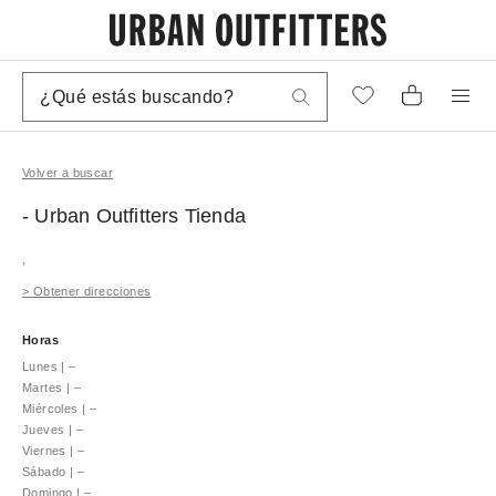
Volver a buscar
- Urban Outfitters
Tienda
,
>
Obtener direcciones
Horas
Lunes
|
–
Martes
|
–
Miércoles
|
–
Jueves
|
–
Viernes
|
–
Sábado
|
–
Domingo
|
–