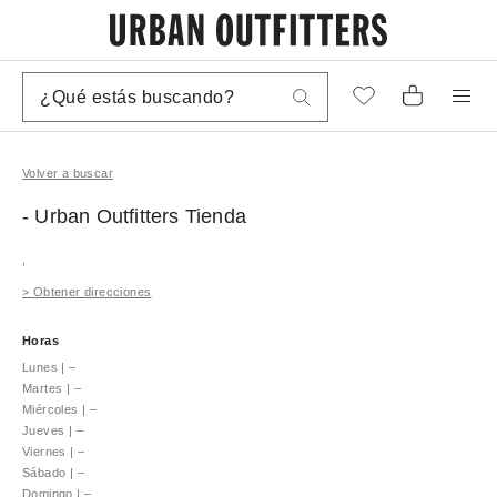
Volver a buscar
- Urban Outfitters
Tienda
,
>
Obtener direcciones
Horas
Lunes
|
–
Martes
|
–
Miércoles
|
–
Jueves
|
–
Viernes
|
–
Sábado
|
–
Domingo
|
–