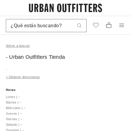
Volver a buscar
- Urban Outfitters
Tienda
,
>
Obtener direcciones
Horas
Lunes
|
–
Martes
|
–
Miércoles
|
–
Jueves
|
–
Viernes
|
–
Sábado
|
–
Domingo
|
–