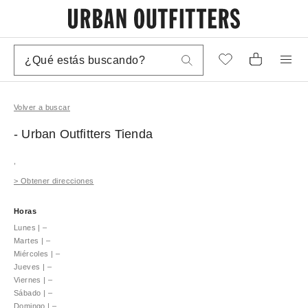
Volver a buscar
- Urban Outfitters
Tienda
,
>
Obtener direcciones
Horas
Lunes
|
–
Martes
|
–
Miércoles
|
–
Jueves
|
–
Viernes
|
–
Sábado
|
–
Domingo
|
–