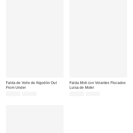
Falda de Voile de Algodón Out
Falda Midi con Volantes Flocados
From Under
Luisa de Motel
Precio
Precio
Precio
Precio
10,00 €
32,00 €
25,00 €
55,00 €
original:
original:
rebajado:
rebajado: