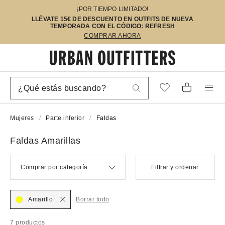
¡POR TIEMPO LIMITADO!
LLÉVATE 15€ DE DESCUENTO EN OUTFITS DE NUEVA
TEMPORADA CON EL CÓDIGO: REFRESH
COMPRAR AHORA
Mujeres
Parte inferior
Faldas
Faldas Amarillas
Comprar por categoría
Filtrar y ordenar
Amarillo
Borrar todo
7 productos