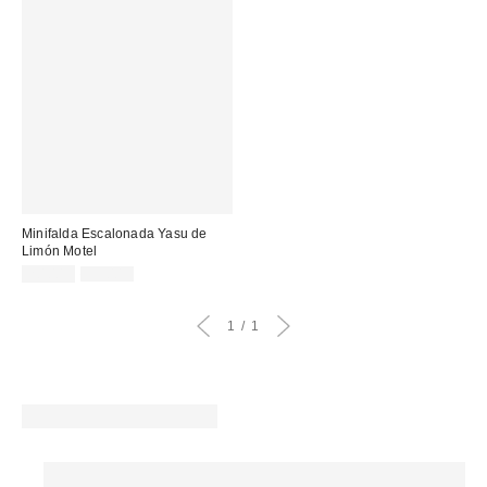
Minifalda Escalonada Yasu de
Limón Motel
Precio
Precio
20,00 €
39,00 €
original:
rebajado:
1
1