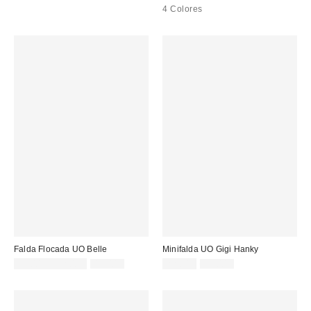
4 Colores
Falda Flocada UO Belle
Minifalda UO Gigi Hanky
Precio
Precio
Precio
Precio
13,00 € – 22,00 €
45,00 €
22,00 €
39,00 €
original:
original:
rebajado:
rebajado: