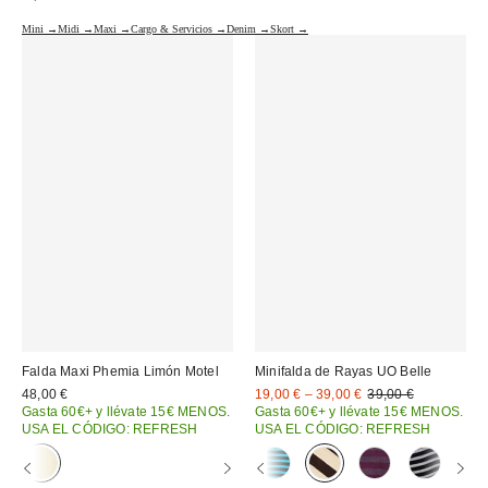
Mini →
Midi →
Maxi →
Cargo & Servicios →
Denim →
Skort →
Falda Maxi Phemia Limón Motel
Minifalda de Rayas UO Belle
Precio
Precio
48,00 €
19,00 € – 39,00 €
39,00 €
original:
rebajado:
Gasta 60€+ y llévate 15€ MENOS.
Gasta 60€+ y llévate 15€ MENOS.
USA EL CÓDIGO: REFRESH
USA EL CÓDIGO: REFRESH