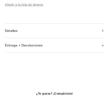
Añadir a la lista de deseos
Detalles
Entrega + Devoluciones
¿Te gusta? ¡Compártelo!
se
abre
se
en
abre
se
una
en
abre
ventana
una
en