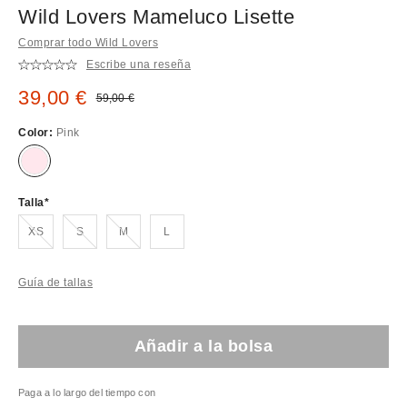
Wild Lovers Mameluco Lisette
Comprar todo Wild Lovers
Escribe una reseña
Precio rebajado:
39,00 €
Precio original:
59,00 €
Color:
Pink
Talla
¡Agotado!
¡Agotado!
¡Agotado!
XS
S
M
L
Guía de tallas
Añadir a la bolsa
Paga a lo largo del tiempo con