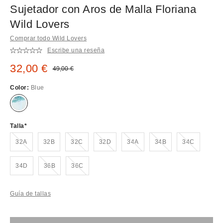
Sujetador con Aros de Malla Floriana
Wild Lovers
Comprar todo Wild Lovers
Escribe una reseña
Precio rebajado:
32,00 €
Precio original:
49,00 €
Color:
Blue
Talla
¡Agotado!
¡Agotado!
¡Agotado!
¡Agotado!
¡Agotado!
¡Agotado!
32A
32B
32C
32D
34A
34B
34C
¡Agotado!
¡Agotado!
34D
36B
36C
Guía de tallas