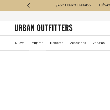
¡POR TIEMPO LIMITADO!
LLÉVAT
Nuevo
Mujeres
Hombres
Accesorios
Zapatos
57