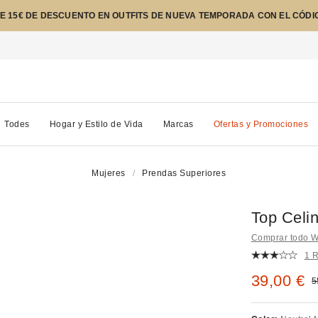
E 15€ DE DESCUENTO EN OUTFITS DE NUEVA TEMPORADA CON EL CÓDI
Todes
Hogar y Estilo de Vida
Marcas
Ofertas y Promociones
Mujeres
Prendas Superiores
Top Celi
Comprar todo W
1 
Precio re
39,00 €
P
5