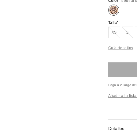
Color:
Neutral M
Talla
¡Agotado!
¡Agot
XS
S
Guía de tallas
Paga a lo largo de
Añadir a la list
Detalles