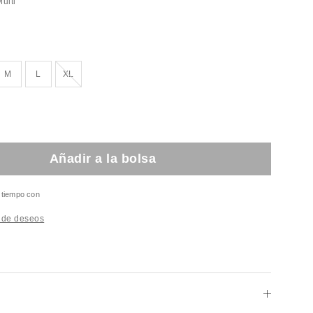
ulti
ado!
¡Agotado!
M
L
XL
Añadir a la bolsa
l tiempo con
a de deseos