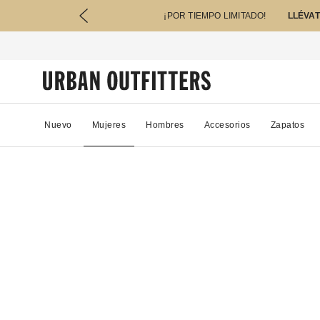
¡POR TIEMPO LIMITADO!
LLÉVAT
Nuevo
Mujeres
Hombres
Accesorios
Zapatos
37