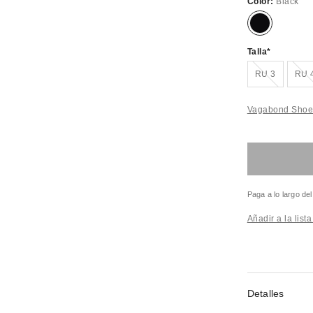
Color:
Black
Talla
¡Agotado!
¡A
RU 3
RU 
Vagabond Shoem
Paga a lo largo de
Añadir a la list
Detalles