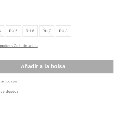
gotado!
¡Agotado!
¡Agotado!
¡Agotado!
4
RU 5
RU 6
RU 7
RU 8
akers Guía de tallas
Añadir a la bolsa
l tiempo con
a de deseos