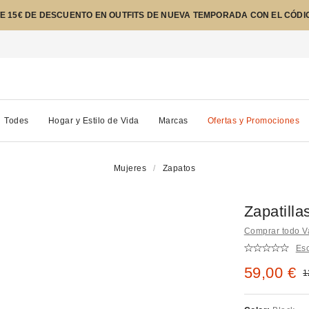
E 15€ DE DESCUENTO EN OUTFITS DE NUEVA TEMPORADA CON EL CÓDI
Todes
Hogar y Estilo de Vida
Marcas
Ofertas y Promociones
Mujeres
Zapatos
Zapatilla
Comprar todo 
Esc
Precio re
59,00 €
P
1