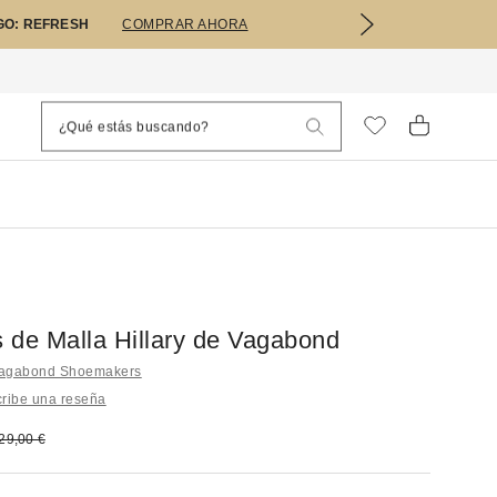
GO: REFRESH
COMPRAR AHORA
s de Malla Hillary de Vagabond
Vagabond Shoemakers
ribe una reseña
bajado:
recio original:
29,00 €