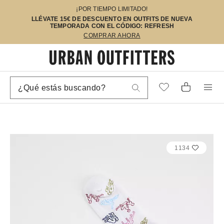
¡POR TIEMPO LIMITADO!
LLÉVATE 15€ DE DESCUENTO EN OUTFITS DE NUEVA
TEMPORADA CON EL CÓDIGO: REFRESH
COMPRAR AHORA
1134