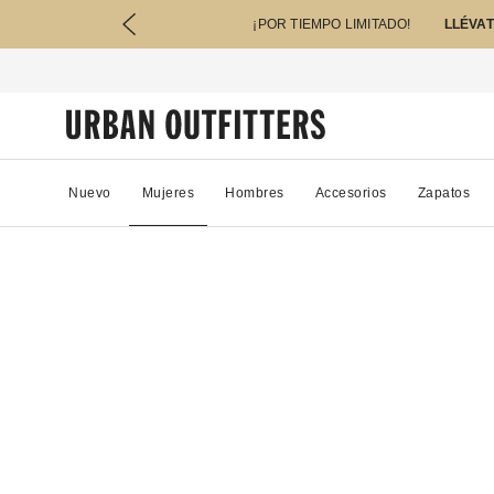
¡POR TIEMPO LIMITADO!
LLÉVAT
Nuevo
Mujeres
Hombres
Accesorios
Zapatos
00