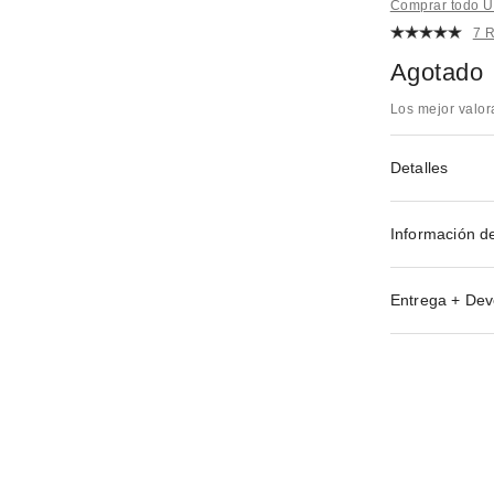
Comprar todo Ur
7 
Agotado
Los mejor valo
Detalles
Información d
Entrega + Dev