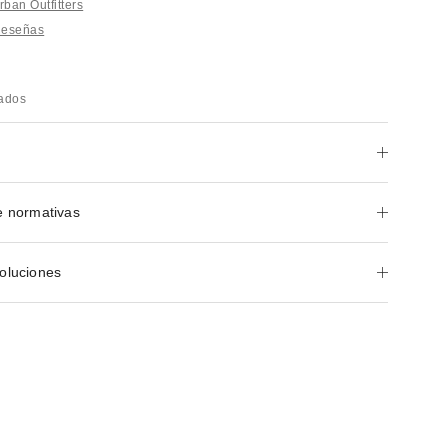
ban Outfitters
Reseñas
rados
e normativas
oluciones