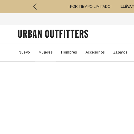
¡POR TIEMPO LIMITADO!
LLÉVAT
Nuevo
Mujeres
Hombres
Accesorios
Zapatos
15