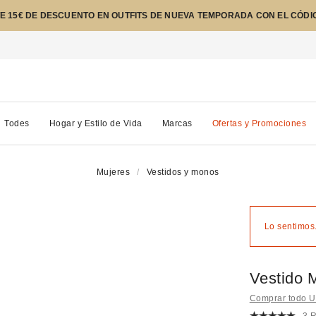
E 15€ DE DESCUENTO EN OUTFITS DE NUEVA TEMPORADA CON EL CÓDI
Todes
Hogar y Estilo de Vida
Marcas
Ofertas y Promociones
Mujeres
Vestidos y monos
Lo sentimos.
Vestido M
Comprar todo Ur
3 