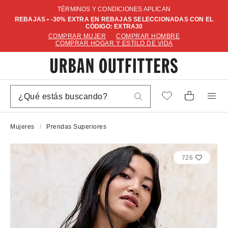
TÉRMINOS Y CONDICIONES APLICAN
REBAJAS • -30% EXTRA EN REBAJAS SELECCIONADAS CON EL
CÓDIGO: EXTRA30
COMPRAR MUJER
COMPRAR HOMBRE
COMPRAR HOGAR Y ESTILO DE VIDA
Mujeres
Prendas Superiores
726