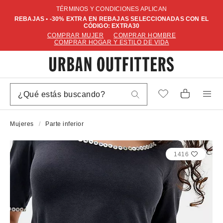
TÉRMINOS Y CONDICIONES APLICAN
REBAJAS • -30% EXTRA EN REBAJAS SELECCIONADAS CON EL
CÓDIGO: EXTRA30
COMPRAR MUJER
COMPRAR HOMBRE
COMPRAR HOGAR Y ESTILO DE VIDA
Mujeres
Parte inferior
1416