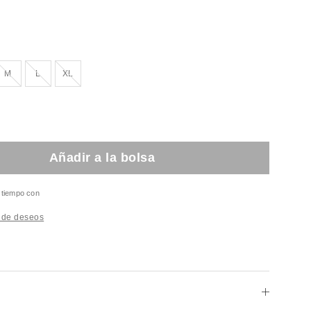
ado!
¡Agotado!
¡Agotado!
¡Agotado!
M
L
XL
Añadir a la bolsa
l tiempo con
a de deseos