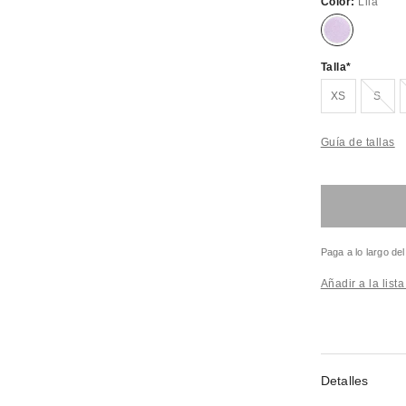
Color:
Lila
Talla
¡Agot
XS
S
Guía de tallas
Paga a lo largo de
Añadir a la list
Detalles