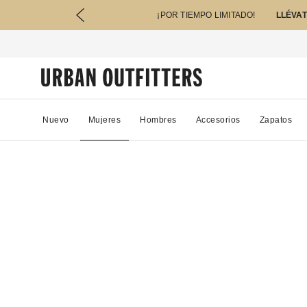
¡POR TIEMPO LIMITADO!
LLÉVAT
Nuevo
Mujeres
Hombres
Accesorios
Zapatos
59