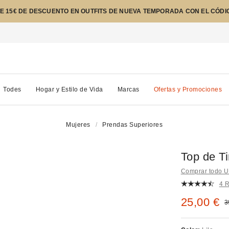
E 15€ DE DESCUENTO EN OUTFITS DE NUEVA TEMPORADA CON EL CÓDI
Todes
Hogar y Estilo de Vida
Marcas
Ofertas y Promociones
Mujeres
Prendas Superiores
Top de T
Comprar todo Ur
4 
Precio re
25,00 €
P
3