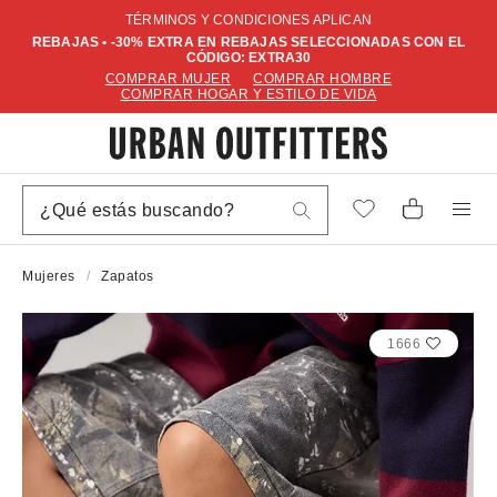
TÉRMINOS Y CONDICIONES APLICAN
REBAJAS • -30% EXTRA EN REBAJAS SELECCIONADAS CON EL
CÓDIGO: EXTRA30
COMPRAR MUJER
COMPRAR HOMBRE
COMPRAR HOGAR Y ESTILO DE VIDA
Mujeres
Zapatos
1666