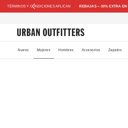
TÉRMINOS Y CONDICIONES APLICAN
REBAJAS • -30% EXTRA E
Nuevo
Mujeres
Hombres
Accesorios
Zapatos
82