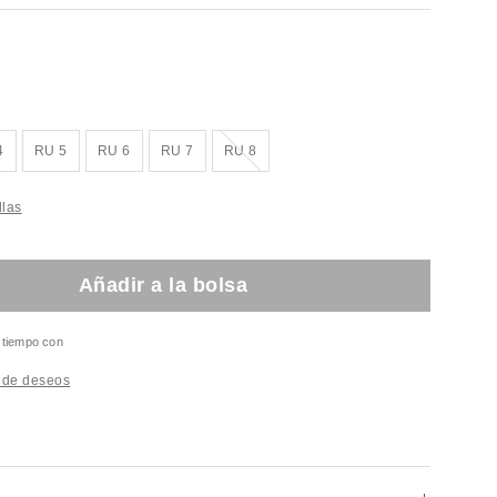
¡Agotado!
4
RU 5
RU 6
RU 7
RU 8
llas
Añadir a la bolsa
l tiempo con
a de deseos