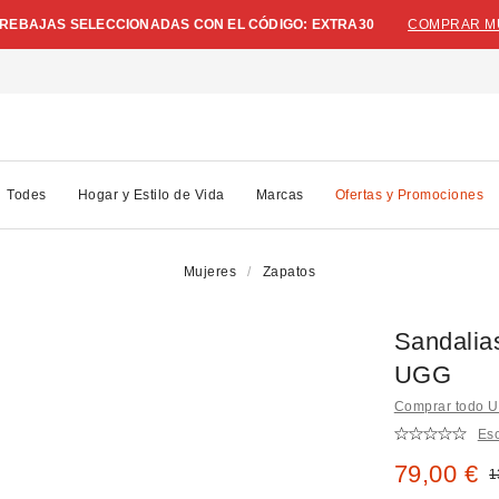
N REBAJAS SELECCIONADAS CON EL CÓDIGO: EXTRA30
COMPRAR M
Todes
Hogar y Estilo de Vida
Marcas
Ofertas y Promociones
Mujeres
Zapatos
Sandalia
UGG
Comprar todo 
Esc
Precio re
79,00 €
P
1