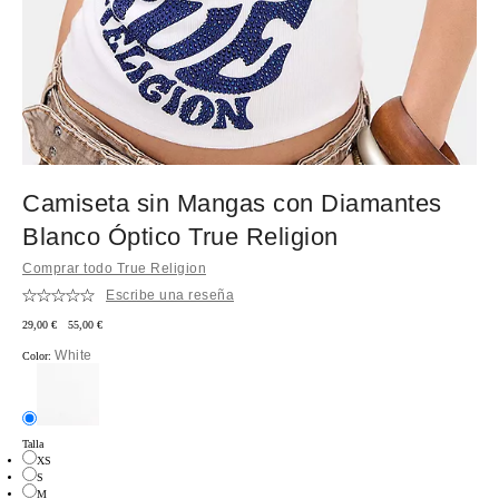
Camiseta sin Mangas con Diamantes
Blanco Óptico True Religion
Comprar todo True Religion
Escribe una reseña
Precio
Precio
29,00 €
55,00 €
rebajado:
original:
White
Color:
Talla
XS
S
¡Agotado!
M
¡Agotado!