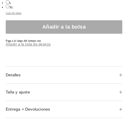
L
¡Agotado!
XL
¡Agotado!
Guía de tallas
Añadir a la bolsa
Paga a lo largo del tiempo con
Añadir a la lista de deseos
Detalles
Talla y ajuste
Entrega + Devoluciones