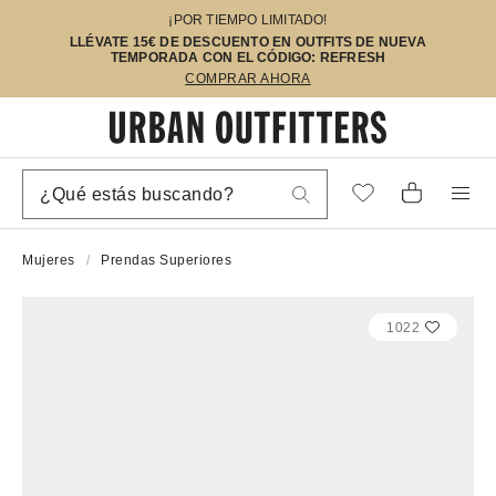
¡POR TIEMPO LIMITADO!
LLÉVATE 15€ DE DESCUENTO EN OUTFITS DE NUEVA
TEMPORADA CON EL CÓDIGO: REFRESH
COMPRAR AHORA
Mujeres
Prendas Superiores
1022