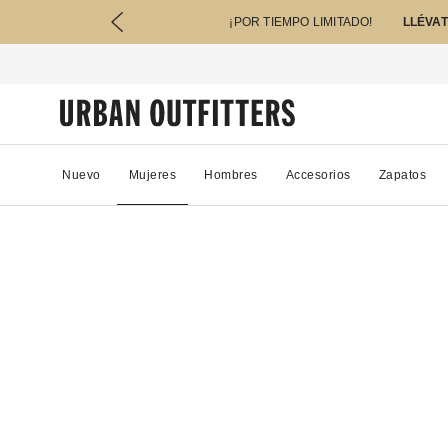
¡POR TIEMPO LIMITADO!
LLÉVAT
Nuevo
Mujeres
Hombres
Accesorios
Zapatos
14