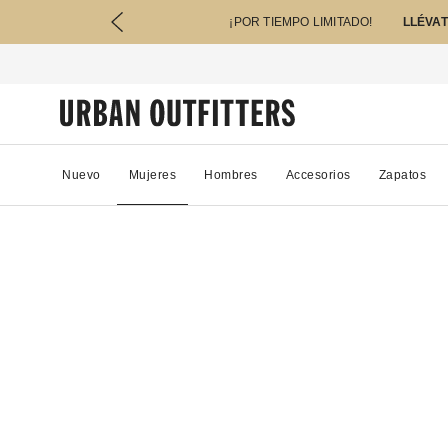
¡POR TIEMPO LIMITADO!
LLÉVAT
Nuevo
Mujeres
Hombres
Accesorios
Zapatos
77