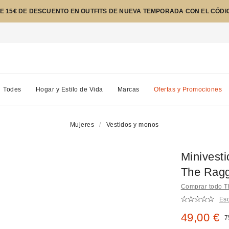
E 15€ DE DESCUENTO EN OUTFITS DE NUEVA TEMPORADA CON EL CÓDI
Todes
Hogar y Estilo de Vida
Marcas
Ofertas y Promociones
Mujeres
Vestidos y monos
Minivest
The Ragg
Comprar todo T
Esc
Precio re
49,00 €
P
7