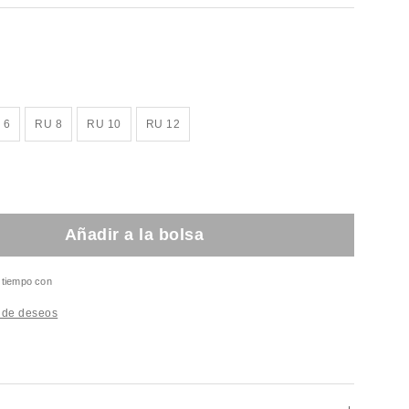
 6
RU 8
RU 10
RU 12
Añadir a la bolsa
l tiempo con
a de deseos