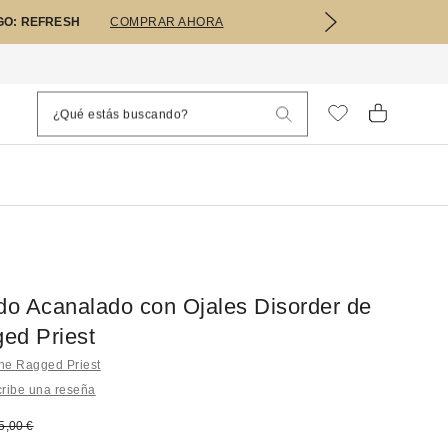
GO: REFRESH
COMPRAR AHORA
ido Acanalado con Ojales Disorder de
ed Priest
he Ragged Priest
ribe una reseña
bajado:
recio original:
5,00 €