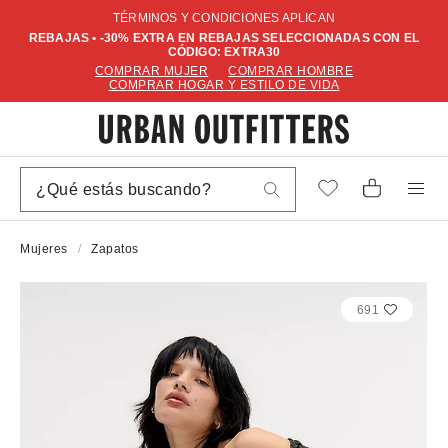
TÉRMINOS Y CONDICIONES APLICAN
REBAJAS • -30% EXTRA EN REBAJAS SELECCIONADAS CON EL
CÓDIGO: EXTRA30
COMPRAR MUJER
COMPRAR HOMBRE
COMPRAR HOGAR Y ESTILO DE VIDA
Mujeres
Zapatos
691