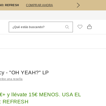
GO: REFRESH
COMPRAR AHORA
cy - "OH YEAH?" LP
ribe una reseña
€+ y llévate 15€ MENOS. USA EL
: REFRESH