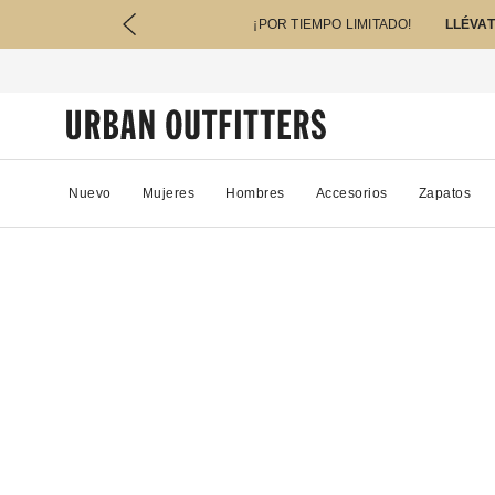
¡POR TIEMPO LIMITADO!
LLÉVAT
Nuevo
Mujeres
Hombres
Accesorios
Zapatos
28