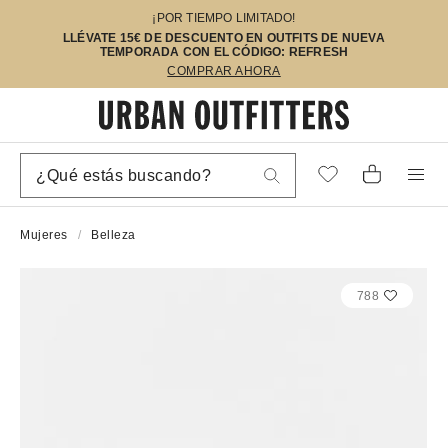
¡POR TIEMPO LIMITADO!
LLÉVATE 15€ DE DESCUENTO EN OUTFITS DE NUEVA
TEMPORADA CON EL CÓDIGO: REFRESH
COMPRAR AHORA
Mujeres
Belleza
788