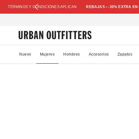
TÉRMINOS Y CONDICIONES APLICAN
REBAJAS • -30% EXTRA E
Nuevo
Mujeres
Hombres
Accesorios
Zapatos
65