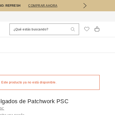
GO: REFRESH
COMPRAR AHORA
 Este producto ya no está disponible.
lgados de Patchwork PSC
PSC
ribe una reseña