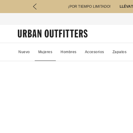
¡POR TIEMPO LIMITADO!
LLÉVAT
Nuevo
Mujeres
Hombres
Accesorios
Zapatos
06