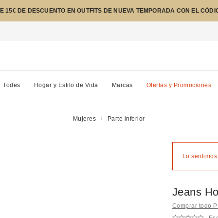
E 15€ DE DESCUENTO EN OUTFITS DE NUEVA TEMPORADA CON EL CÓDI
Todes
Hogar y Estilo de Vida
Marcas
Ofertas y Promociones
Mujeres
Parte inferior
Lo sentimos.
Jeans Ho
Comprar todo 
Esc