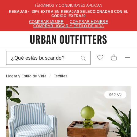
TÉRMINOS Y CONDICIONES APLICAN
REBAJAS • -30% EXTRA EN REBAJAS SELECCIONADAS CON EL
CÓDIGO: EXTRA30
COMPRAR MUJER
COMPRAR HOMBRE
COMPRAR HOGAR Y ESTILO DE VIDA
Hogar y Estilo de Vida
Textiles
962