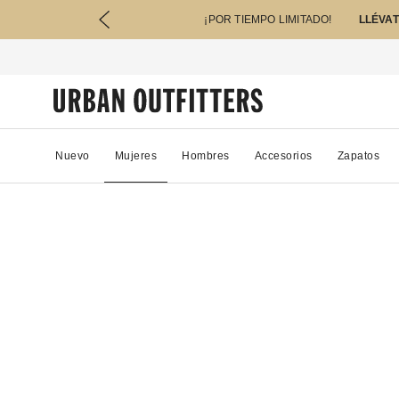
¡POR TIEMPO LIMITADO!
LLÉVAT
Nuevo
Mujeres
Hombres
Accesorios
Zapatos
91