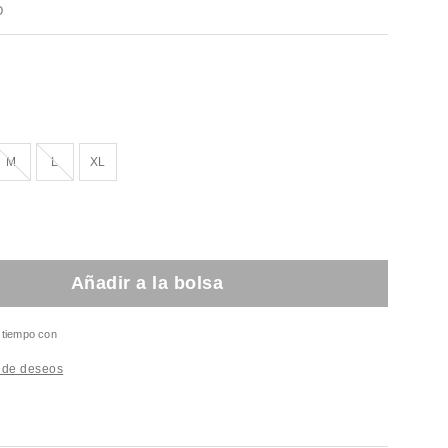
O
ado!
¡Agotado!
¡Agotado!
M
L
XL
Añadir a la bolsa
l tiempo con
a de deseos