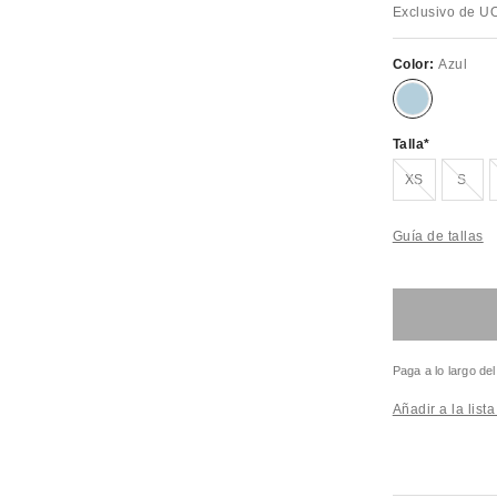
Exclusivo de U
Color:
Azul
Talla
¡Agotado!
¡Agot
XS
S
Guía de tallas
Paga a lo largo de
Añadir a la list