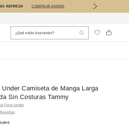
GO: REFRESH
COMPRAR AHORA
 Under Camiseta de Manga Larga
ada Sin Costuras Tammy
ut From Under
 Reseñas
bajado:
recio original:
5,00 €