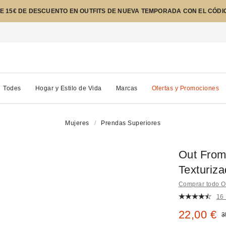
E 15€ DE DESCUENTO EN OUTFITS DE NUEVA TEMPORADA CON EL CÓDI
Todes
Hogar y Estilo de Vida
Marcas
Ofertas y Promociones
Mujeres
Prendas Superiores
Out From
Texturiz
Comprar todo O
16
Precio re
22,00 €
P
3