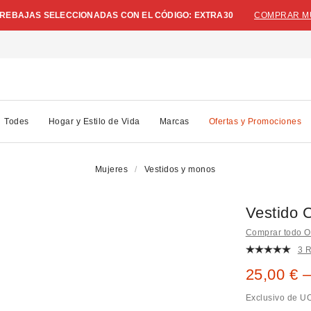
N REBAJAS SELECCIONADAS CON EL CÓDIGO: EXTRA30
COMPRAR M
Todes
Hogar y Estilo de Vida
Marcas
Ofertas y Promociones
Mujeres
Vestidos y monos
Vestido 
Comprar todo O
3 
Precio re
25,00 € –
Exclusivo de U