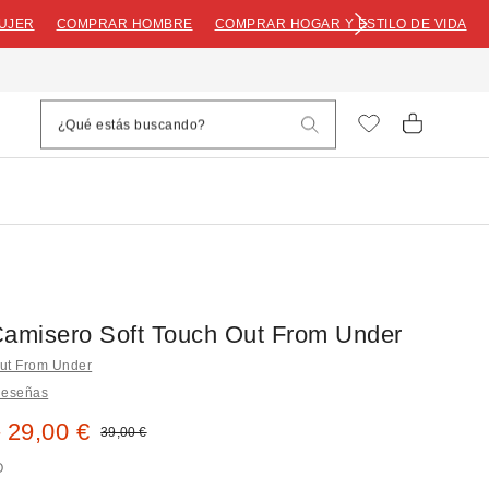
UJER
COMPRAR HOMBRE
COMPRAR HOGAR Y ESTILO DE VIDA
Camisero Soft Touch Out From Under
ut From Under
Reseñas
bajado:
 29,00 €
Precio original:
39,00 €
O