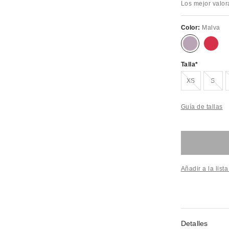
Los mejor valo
Color:
Malva
Talla
¡Agotado!
¡Agot
XS
S
Guía de tallas
Añadir a la list
Detalles