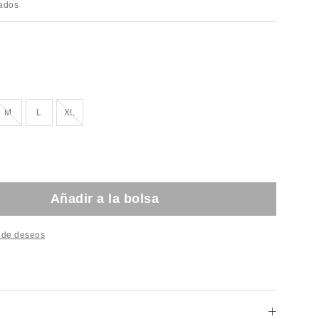
rados
ado!
¡Agotado!
¡Agotado!
M
L
XL
Añadir a la bolsa
a de deseos