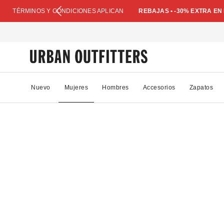
TÉRMINOS Y CONDICIONES APLICAN
REBAJAS • -30% EXTRA E
Nuevo
Mujeres
Hombres
Accesorios
Zapatos
77