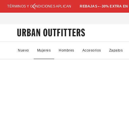
TÉRMINOS Y CONDICIONES APLICAN
REBAJAS • -30% EXTRA E
Nuevo
Mujeres
Hombres
Accesorios
Zapatos
92