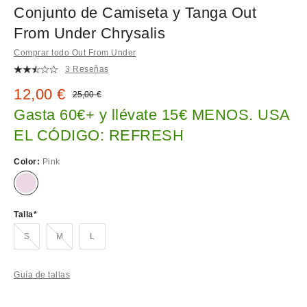
Conjunto de Camiseta y Tanga Out
From Under Chrysalis
Comprar todo Out From Under
3 Reseñas
Precio rebajado:
12,00 €
Precio original:
25,00 €
Gasta 60€+ y llévate 15€ MENOS. USA
EL CÓDIGO: REFRESH
Color:
Pink
Talla
¡Agotado!
¡Agotado!
S
M
L
Guía de tallas